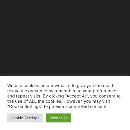
We use cookies on our website to give you the most
relevant experience by remembering your preferences
© Copyright 2015 - www.airnews.gr
and repeat visits. By clicking “Accept All”, you consent to
the use of ALL the cookies. However, you may visit
"Cookie Settings" to provide a controlled consent.
Cookie Settings
Accept All