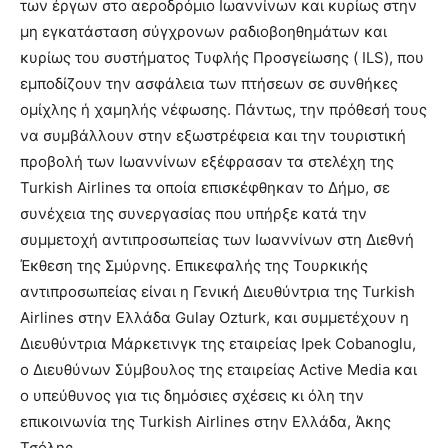
των έργων στο αεροδρόμιο Ιωαννίνων και κυρίως στην
μη εγκατάσταση σύγχρονων ραδιοβοηθημάτων και
κυρίως του συστήματος Τυφλής Προσγείωσης ( ILS), που
εμποδίζουν την ασφάλεια των πτήσεων σε συνθήκες
ομίχλης ή χαμηλής νέφωσης. Πάντως, την πρόθεσή τους
να συμβάλλουν στην εξωστρέφεια και την τουριστική
προβολή των Ιωαννίνων εξέφρασαν τα στελέχη της
Turkish Αirlines τα οποία επισκέφθηκαν το Δήμο, σε
συνέχεια της συνεργασίας που υπήρξε κατά την
συμμετοχή αντιπροσωπείας των Ιωαννίνων στη Διεθνή
Έκθεση της Σμύρνης. Επικεφαλής της Τουρκικής
αντιπροσωπείας είναι η Γενική Διευθύντρια της Turkish
Αirlines στην Ελλάδα Gulay Ozturk, και συμμετέχουν η
Διευθύντρια Μάρκετινγκ της εταιρείας Ipek Cobanoglu,
o Διευθύνων Σύμβουλος της εταιρείας Active Media και
ο υπεύθυνος για τις δημόσιες σχέσεις κι όλη την
επικοινωνία της Turkish Αirlines στην Ελλάδα, Άκης
Τσόλης.