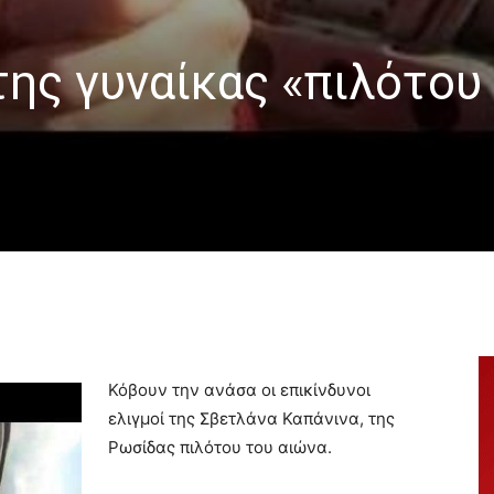
της γυναίκας «πιλότου
)
Κόβουν την ανάσα οι επικίνδυνοι
ελιγμοί της Σβετλάνα Καπάνινα, της
Ρωσίδας πιλότου του αιώνα.