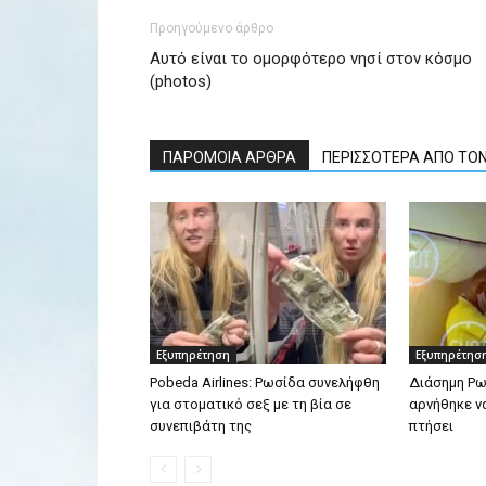
Προηγούμενο άρθρο
Αυτό είναι το ομορφότερο νησί στον κόσμο
(photos)
ΠΑΡΟΜΟΙΑ ΑΡΘΡΑ
ΠΕΡΙΣΣΟΤΕΡΑ ΑΠΟ ΤΟ
Εξυπηρέτηση
Εξυπηρέτησ
Pobeda Airlines: Ρωσίδα συνελήφθη
Διάσημη Ρω
για στοματικό σεξ με τη βία σε
αρνήθηκε ν
συνεπιβάτη της
πτήσει