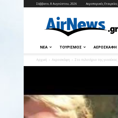
Σάββατο, 8 Αυγούστου, 2026
Αεροπορικές Εταιρείες
Airnews
ΝΈΑ
ΤΟΥΡΙΣΜΌΣ
ΑΕΡΟΣΚΆΦΗ
Αρχική
Αεροσκάφη
Στο πιλοτήριο της γυναίκας