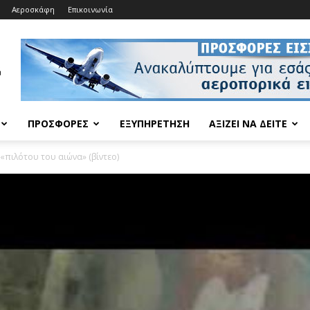
Αεροσκάφη
Επικοινωνία
ΠΡΟΣΦΟΡΈΣ
ΕΞΥΠΗΡΈΤΗΣΗ
ΑΞΊΖΕΙ ΝΑ ΔΕΊΤΕ
 «πιλότου του αιώνα» (βίντεο)