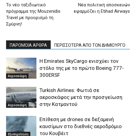
Το νέο ταξιδιωτικό
Νέα πολιτική αποσκευών
πρόγραμμα της Mouzenidis
εφαρμόζει η Etihad Airways
Travel με προορισμό τη
Σμύρνη!
ΠΑΡΟΜΟΙΑ ΑΡΘΡΑ
ΠΕΡΙΣΣΟΤΕΡΑ ΑΠΟ ΤΟΝ ΔΗΜΙΟΥΡΓΟ
Η Emirates SkyCargo ενισχύει τον
στόλο της με το πρώτο Boeing 777-
300ERSF
Αεροσκάφη
Turkish Airlines: Φωτιά σε
αεροσκάφος μετά την προσγείωση
στην Κατμαντού
Αεροσκάφη
Επίθεση με drones σε δεξαμενή
καυσίμων στο διεθνές αεροδρόμιο
του Κουβέιτ
Εξυπηρέτηση