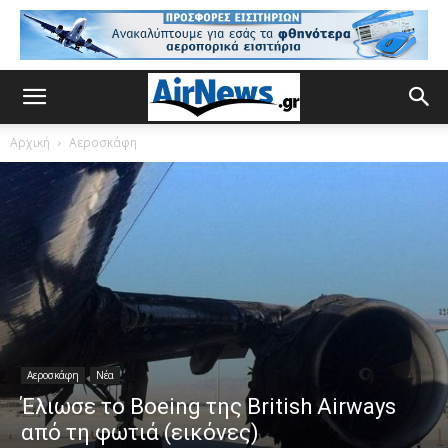
Αρχική
Αεροσκάφη
Αεροσκάφη
Νέα
Έλιωσε το Boeing της British Airways
από τη φωτιά (εικόνες)