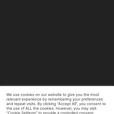
We use cookies on our website to give you the most
relevant experience by remembering your preferences
© Copyright 2015 - www.airnews.gr
and repeat visits. By clicking “Accept All”, you consent to
the use of ALL the cookies. However, you may visit
"Cookie Settings" to provide a controlled consent.