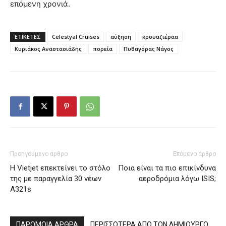
επόμενη χρονιά.
ΕΤΙΚΕΤΕΣ
Celestyal Cruises
αύξηση
κρουαζιέραα
Κυριάκος Αναστασιάδης
πορεία
Πυθαγόρας Νάγος
Προηγούμενο άρθρο
Επόμενο άρθρο
Η Vietjet επεκτείνει το στόλο
Ποια είναι τα πιο επικίνδυνα
της με παραγγελία 30 νέων
αεροδρόμια λόγω ISIS;
A321s
ΠΑΡΟΜΟΙΑ ΑΡΘΡΑ
ΠΕΡΙΣΣΟΤΕΡΑ ΑΠΟ ΤΟΝ ΔΗΜΙΟΥΡΓΟ