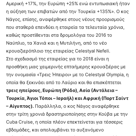
Αμερική +17%, την Ευρώπη +25% ενώ εντυπωσιακή ήταν
η αύξηση των επιβατών από την Τουρκία +135%». Ο κος
Νάγος, επίσης, αναφέρθηκε στους νέους προορισμούς
που σταθερά επενδύει η εταιρεία τα τελευταία χρόνια,
καθώς προστίθενται στα δρομολόγια του 2016 το
Ναύπλιο, τα Χανιά και η Μυτιλήνη, από το νέο
κρουαζιερόπλοιο της εταιρείας Celestyal Nefeli.
Στο σχεδιασμό της εταιρείας για το 2018 είναι η
προσθήκη μιας χειμερινής επταήμερης κρουαζιέρας με
την ονομασία «Τρεις Ήπειροι» με το Celestyal Olympia, η
οποία θα ξεκινάει από το Λαύριο και θα επισκέπτεται
τρεις ηπείρους, Ευρώπη (Ρόδο), Ασία (Αντάλεια –
Τουρκία, Άγιοι Τόποι – Ισραήλ) και Αφρική (Πορτ Σαίντ
– Αίγυπτος).
Παράλληλα, ο κος Νάγος αναφέρθηκε
στην τρίτη χρονιά δραστηριοποίησης στην Κούβα με την
Cuba Cruise, η οποία πλέον επεκτείνεται για τέσσερις
εβδομάδες, και απολαμβάνει το αυξανόμενο