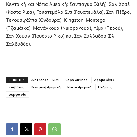
Κεντρική και Νότια Αμερική: Σαντιάγκο (Χιλή), Σαν Χοσέ
(Κόστα Ρίκα), Γουατεμάλα Σίτι (Γουατεμάλα), Σαν Πέδρο,
Τεγουσιγάλπα (Ονδούρα), Kingston, Montego
(Τζαμάικα), Μανάγκουα (Νικαράγουα), Λίμα (Περού),
Σαν Χουάν (Πουέρτο Ρίκο) και Σαν Σαλβαδόρ (Ελ
Σαλβαδόρ).
ΕΤΙΚΕΤΕΣ
Air France - KLM
Copa Airlines
Δρομολόγια
επιβάτες
Κεντρική Αμερική
Νότια Αμερική
Πτήσεις
συμφωνία