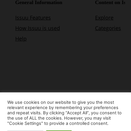
We use cookies on our website to give you the most
relevant experience by remembering your preferences
© Copyright 2015 - www.airnews.gr
and repeat visits. By clicking “Accept All”, you consent to
the use of ALL the cookies. However, you may visit
"Cookie Settings" to provide a controlled consent.