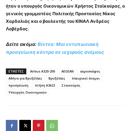
ήταν ο υπουργός Οικονομικών Χρήστος Σταϊκούρας, ο
γενικός γραμματέας Πολιτικής Προστασίας Νίκος
Χαρδαλιάς και ο βουλευτής του ΚΙΝΑΛ Ανδρέας
Λοβέρδος.
Δείτε ακόμα:
Βίντεο: Μια εντυπωσιακή
προσγείωση κόντρα σε ισχυρούς ανέμους
ΕΤΙΚΕΤΕΣ
Airbus A320-200
ΑEGEAN
αεροσκάφος
Αθήνα για Βρυξέλλες
Βρυξέλλες
πλευρικοί άνεμοι
προσγείωση
πτήση Α3622
Σταικούρας
Υπουργός Οικονομικών