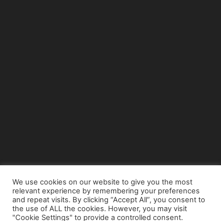
We use cookies on our website to give you the most
relevant experience by remembering your preferences
© Copyright 2015 - www.airnews.gr
and repeat visits. By clicking “Accept All”, you consent to
the use of ALL the cookies. However, you may visit
"Cookie Settings" to provide a controlled consent.