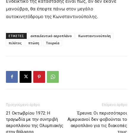
Ενδεικτικό της κατάστασης είναι πως, αν δεν έκανε
μανούβρα, θα έπεφτε πάνω στον μεγάλο
αυτοκινητόδρομο της Κωνσταντινούπολης.
ΕΤΙΚΕΤΕΣ
εκπαιδευτικό αεροπλάνο
Κωνσταντινούπολη
πιλότος
πτώση
Τουρκία
Προηγούμενο άρθρο
Επόμενο άρθρο
21 Οκτωβρίου 1972: Η
Έρευνα: Οι περισσότεροι
τραγωδία με την συντριβή
Αμερικανοί δεν φοβούνται το
αεροπλάνου της Ολυμπιακής
αεροπλάνο για τις διακοπές
στην θάλασσα
τους