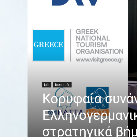
Νέα
Τουρισμός
Κορυφαία συνά
Ελληνογερμανι
στρατηγικά βή