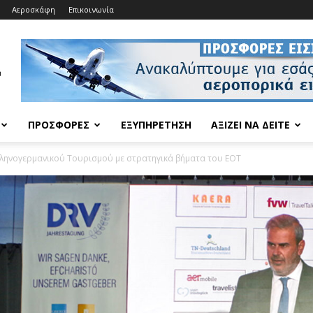
Αεροσκάφη
Επικοινωνία
ΠΡΟΣΦΟΡΈΣ
ΕΞΥΠΗΡΈΤΗΣΗ
ΑΞΊΖΕΙ ΝΑ ΔΕΊΤΕ
ληνογερμανικού Τουρισμού με στρατηγικά βήματα του ΕΟΤ