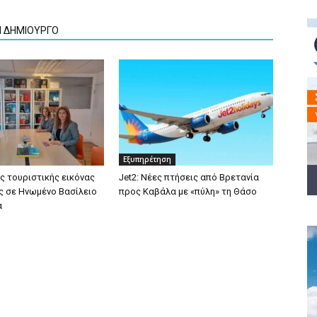
Ν ΔΗΜΙΟΥΡΓΟ
Εξυπηρέτηση
ς τουριστικής εικόνας
Jet2: Νέες πτήσεις από Βρετανία
ς σε Ηνωμένο Βασίλειο
προς Καβάλα με «πύλη» τη Θάσο
α