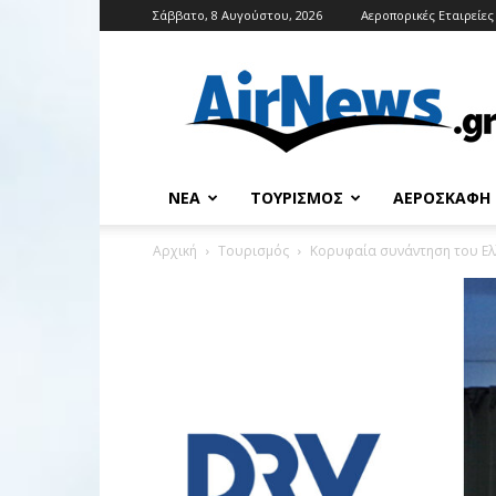
Σάββατο, 8 Αυγούστου, 2026
Αεροπορικές Εταιρείες
Airnews
ΝΈΑ
ΤΟΥΡΙΣΜΌΣ
ΑΕΡΟΣΚΆΦΗ
Αρχική
Τουρισμός
Κορυφαία συνάντηση του Ελ