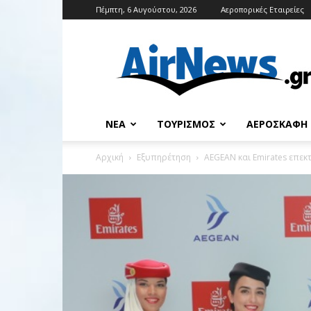
Πέμπτη, 6 Αυγούστου, 2026
Αεροπορικές Εταιρείες
Airnews
ΝΈΑ
ΤΟΥΡΙΣΜΌΣ
ΑΕΡΟΣΚΆΦΗ
Αρχική
Εξυπηρέτηση
AEGEAN και Emirates επεκτ