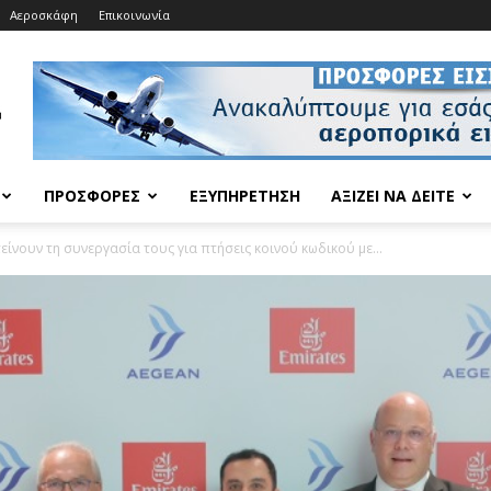
Αεροσκάφη
Επικοινωνία
ΠΡΟΣΦΟΡΈΣ
ΕΞΥΠΗΡΈΤΗΣΗ
ΑΞΊΖΕΙ ΝΑ ΔΕΊΤΕ
είνουν τη συνεργασία τους για πτήσεις κοινού κωδικού με...