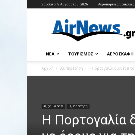
Σάββατο, 8 Αυγούστου, 2026
Αεροπορικές Εταιρείες
Airnews
ΝΈΑ
ΤΟΥΡΙΣΜΌΣ
ΑΕΡΟΣΚΆΦΗ
Αρχική
Εξυπηρέτηση
Η Πορτογαλία διαθέτει το
Αξίζει να δείτε
Εξυπηρέτηση
Η Πορτογαλία δ