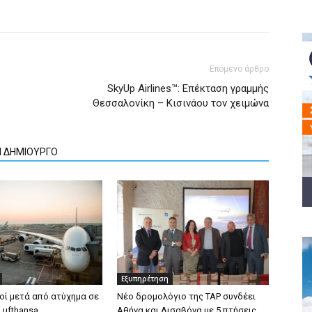
Επόμενο άρθρο
SkyUp Airlines™: Επέκταση γραμμής
Θεσσαλονίκη – Κισινάου τον χειμώνα
Ν ΔΗΜΙΟΥΡΓΟ
Εξυπηρέτηση
οί μετά από ατύχημα σε
Νέο δρομολόγιο της TAP συνδέει
Lufthansa
Αθήνα και Λισαβόνα με 5 πτήσεις