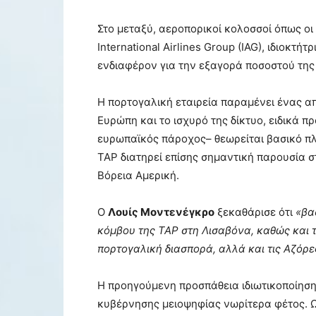
Στο μεταξύ, αεροπορικοί κολοσσοί όπως οι 
International Airlines Group (IAG), ιδιοκτή
ενδιαφέρον για την εξαγορά ποσοστού της
Η πορτογαλική εταιρεία παραμένει ένας α
Ευρώπη και το ισχυρό της δίκτυο, ειδικά π
ευρωπαϊκός πάροχος– θεωρείται βασικό πλ
TAP διατηρεί επίσης σημαντική παρουσία 
Βόρεια Αμερική.
Ο
Λουίς Μοντενέγκρο
ξεκαθάρισε ότι
«βα
κόμβου της TAP στη Λισαβόνα, καθώς και
πορτογαλική διασπορά, αλλά και τις Αζόρε
Η προηγούμενη προσπάθεια ιδιωτικοποίηση
κυβέρνησης μειοψηφίας νωρίτερα φέτος. 