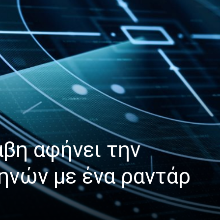
βη αφήνει την
ηνών με ένα ραντάρ