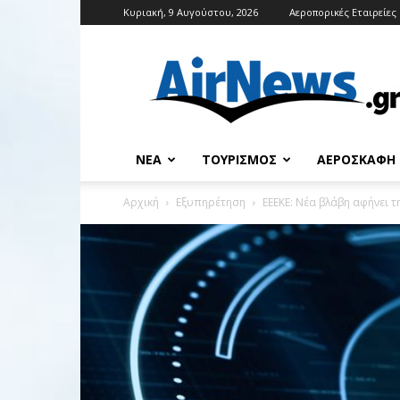
Κυριακή, 9 Αυγούστου, 2026
Αεροπορικές Εταιρείες
Airnews
ΝΈΑ
ΤΟΥΡΙΣΜΌΣ
ΑΕΡΟΣΚΆΦΗ
Αρχική
Εξυπηρέτηση
ΕΕΕΚΕ: Νέα βλάβη αφήνει 