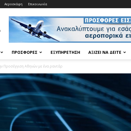
Αεροσκάφη
Επικοινωνία
ΠΡΟΣΦΟΡΈΣ
ΕΞΥΠΗΡΈΤΗΣΗ
ΑΞΊΖΕΙ ΝΑ ΔΕΊΤΕ
την Προσέγγιση Αθηνών με ένα ραντάρ