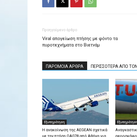
Προηγούμενο άρθρο
Viral απογείωση πτήσης με φόντο τα
πυροτεχνήματα στο Βιετνάμ
ΠΑΡΟΜΟΙΑ ΑΡΘΡΑ
ΠΕΡΙΣΣΟΤΕΡΑ ΑΠΟ ΤΟ
Εξυπηρέτηση
Εξυπηρέτησ
Η ανακοίνωση της AEGEAN σχετικά
Αναγκαστι
με την πτήση ΟΑ078 από Αθήνα για
αεροσκάφου