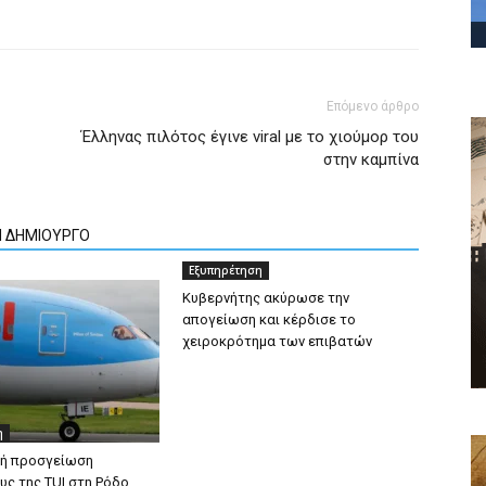
Επόμενο άρθρο
Έλληνας πιλότος έγινε viral με το χιούμορ του
στην καμπίνα
Ν ΔΗΜΙΟΥΡΓΟ
Εξυπηρέτηση
Κυβερνήτης ακύρωσε την
απογείωση και κέρδισε το
χειροκρότημα των επιβατών
η
κή προσγείωση
ς της TUI στη Ρόδο