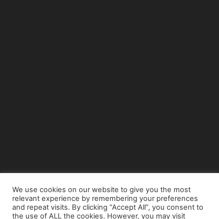
We use cookies on our website to give you the most
relevant experience by remembering your preferences
© Copyright 2015 - www.airnews.gr
and repeat visits. By clicking “Accept All”, you consent to
the use of ALL the cookies. However, you may visit