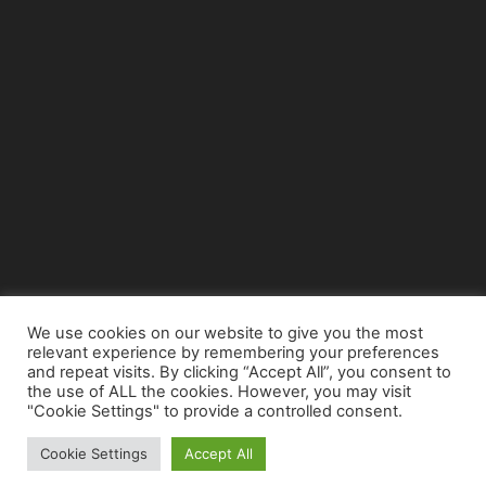
We use cookies on our website to give you the most
relevant experience by remembering your preferences
© Copyright 2015 - www.airnews.gr
and repeat visits. By clicking “Accept All”, you consent to
the use of ALL the cookies. However, you may visit
"Cookie Settings" to provide a controlled consent.
Cookie Settings
Accept All