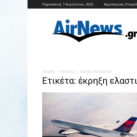
Παρασκευή, 7 Αυγούστου, 2026
Αεροπορικές Εταιρε
Airnews
Αρχική
Ετικέτες
έκρηξη ελαστικού
Ετικέτα: έκρηξη ελαστ