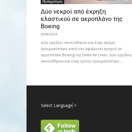
Εξυπηρέτηση
Δύο νεκροί από έκρηξη
ελαστικού σε αεροπλάνο της
Boeing
28/08/2024
Δύο εργάτες σκοτώθηκαν και ένας ακόμη
τραυματίστηκε κατά την αφαίρεση τροχού σε
αεροπλάνο Boeing της Delta Air Lines. Δύο εργάτες
σκοτώθηκαν και ένας τρίτος τραυματίστηκε...
Select Language
▼