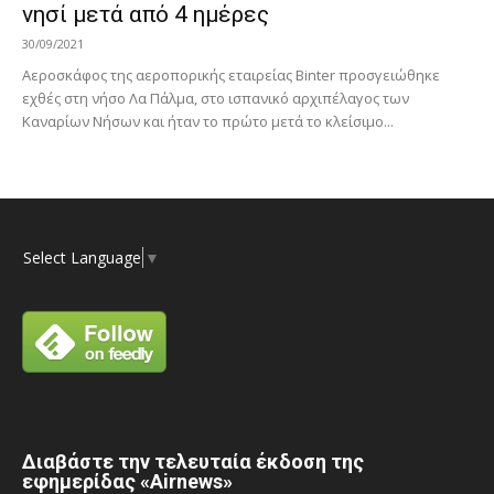
νησί μετά από 4 ημέρες
30/09/2021
Αεροσκάφος της αεροπορικής εταιρείας Binter προσγειώθηκε
εχθές στη νήσο Λα Πάλμα, στο ισπανικό αρχιπέλαγος των
Καναρίων Νήσων και ήταν το πρώτο μετά το κλείσιμο...
Select Language
▼
Διαβάστε την τελευταία έκδοση της
εφημερίδας «Airnews»