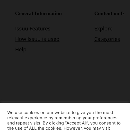
We use cookies on our website to give you the most
relevant experience by remembering your preferences
© Copyright 2015 - www.airnews.gr
and repeat visits. By clicking “Accept All”, you consent to
the use of ALL the cookies. However, you may visit