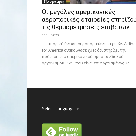
Εξυπηρέτηση
Οι μεγάλες αμερικανικές
αεροπορικές εταιρείες στηρίζο
τις θερμομετρήσεις επιβατών
11/05/2020
Η εμπορική ένωση αεροπορικών εταιρειών Airline
for America ανακοίνωσε χθες ότι στηρίζει την
πρόταση του αμερικανικού ομοσπονδιακού
οργανισμού TSA - που είναι επιφορτισμένος με...
Select Language
▼