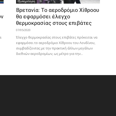
Εξυπηρέτηση
Βρετανία: Το αεροδρόμιο Χίθροου
υν
θα εφαρμόσει έλεγχο
θερμοκρασίας στους επιβάτες
07/05/2020
s
Έλεγχο θερμοκρασίας στους επιβάτες πρόκειται να
εφαρμόσει το αεροδρόμιο Χίθροου του Λονδίνου,
συμβαδίζοντας με την πρακτική άλλων μεγάλων
διεθνών αεροδρομίων, ως μέτρο για την...