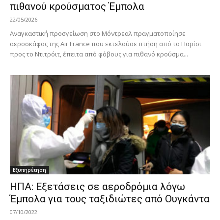
πιθανού κρούσματος Έμπολα
22/05/2026
Αναγκαστική προσγείωση στο Μόντρεαλ πραγματοποίησε
αεροσκάφος της Air France που εκτελούσε πτήση από το Παρίσι
προς το Ντιτρόιτ, έπειτα από φόβους για πιθανό κρούσμα...
Εξυπηρέτηση
ΗΠΑ: Εξετάσεις σε αεροδρόμια λόγω
Έμπολα για τους ταξιδιώτες από Ουγκάντα
07/10/2022