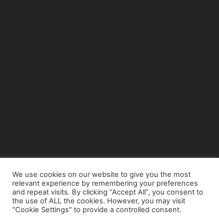
We use cookies on our website to give you the most
relevant experience by remembering your preferences
© Copyright 2015 - www.airnews.gr
and repeat visits. By clicking “Accept All”, you consent to
the use of ALL the cookies. However, you may visit
"Cookie Settings" to provide a controlled consent.