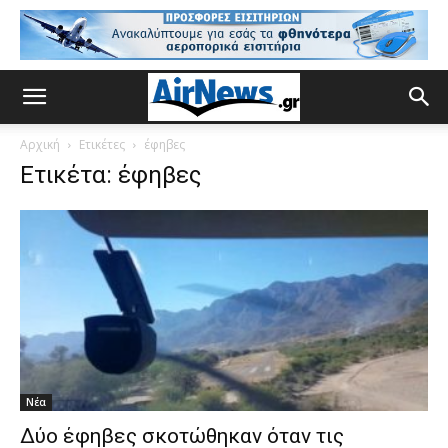
Αρχική
Ετικέτες
έφηβες
Ετικέτα: έφηβες
Νέα
Δύο έφηβες σκοτώθηκαν όταν τις