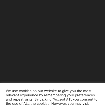
We use cookies on our website to give you the most
relevant experience by remembering your preferences
© Copyright 2015 - www.airnews.gr
and repeat visits. By clicking “Accept All”, you consent to
the use of ALL the cookies. However, you may visit