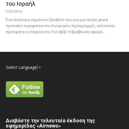
του Ισραήλ
31/01/2014
Ένα ιδιαίτερα σημαντικό βραβείο που για μια ακόμη φορά
προκαλεί περηφάνια στις Κυπριακές Αερογραμμές, απέσπασε
πρόσφατα η εταιρεία στο Τελ Αβίβ. Η βράβευση αφορά...
Select Language
▼
Διαβάστε την τελευταία έκδοση της
εφημερίδας «Airnews»