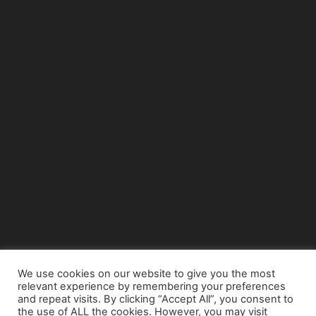
We use cookies on our website to give you the most
relevant experience by remembering your preferences
© Copyright 2015 - www.airnews.gr
and repeat visits. By clicking “Accept All”, you consent to
the use of ALL the cookies. However, you may visit