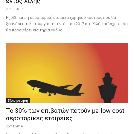
εντός Χιλής
23/06/2017
Η JetSmart, η αεροπορική εταιρεία χαμηλού κόστους που θα
ξεκινήσει τη λειτουργία της εντός του 2017 στη Χιλή, υπόσχεται ότι
θα προσφέρει εισιτήρια ακόμα...
Εξυπηρέτηση
Το 30% των επιβατών πετούν με low cost
αεροπορικές εταιρείες
25/11/2016