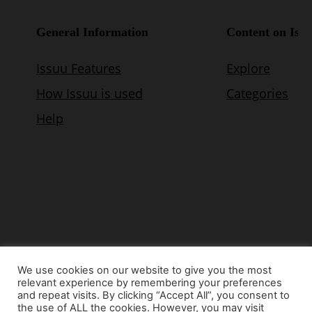
We use cookies on our website to give you the most
relevant experience by remembering your preferences
© Copyright 2015 - www.airnews.gr
and repeat visits. By clicking “Accept All”, you consent to
the use of ALL the cookies. However, you may visit