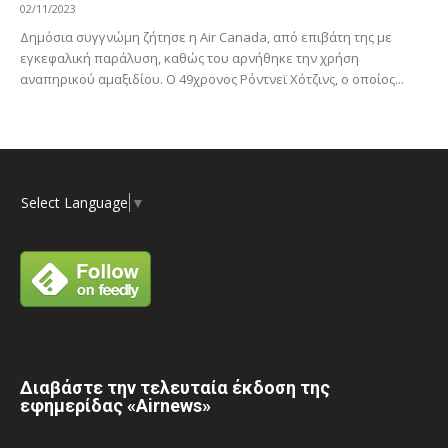
02/11/2023
Δημόσια συγγνώμη ζήτησε η Air Canada, από επιβάτη της με
εγκεφαλική παράλυση, καθώς του αρνήθηκε την χρήση
αναπηρικού αμαξιδίου. Ο 49χρονος Ρόντνεϊ Χότζινς, ο οποίος...
Select Language
▼
Διαβάστε την τελευταία έκδοση της
εφημερίδας «Airnews»