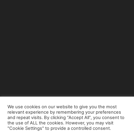
We use cookies on our website to give you the most
relevant experience by remembering your preferences
© Copyright 2015 - www.airnews.gr
and repeat visits. By clicking “Accept All”, you consent to
the use of ALL the cookies. However, you may visit
"Cookie Settings" to provide a controlled consent.