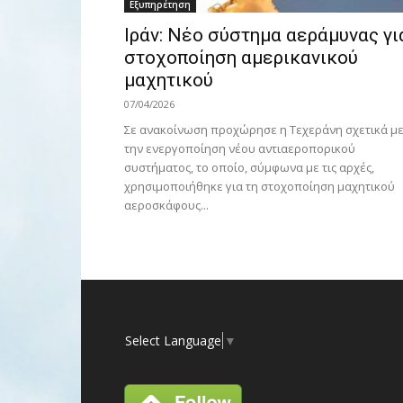
Εξυπηρέτηση
Ιράν: Νέο σύστημα αεράμυνας γι
στοχοποίηση αμερικανικού
μαχητικού
07/04/2026
Σε ανακοίνωση προχώρησε η Τεχεράνη σχετικά μ
την ενεργοποίηση νέου αντιαεροπορικού
συστήματος, το οποίο, σύμφωνα με τις αρχές,
χρησιμοποιήθηκε για τη στοχοποίηση μαχητικού
αεροσκάφους...
Select Language
▼