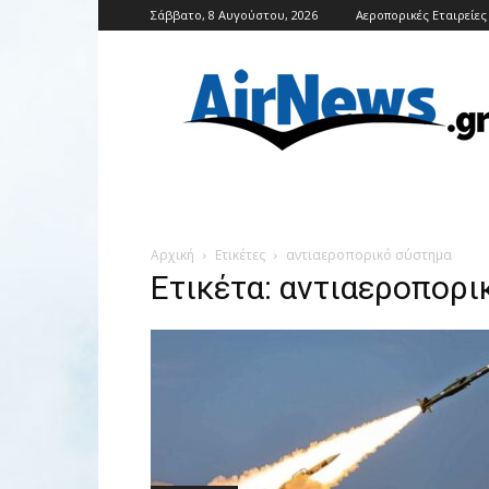
Σάββατο, 8 Αυγούστου, 2026
Αεροπορικές Εταιρείες
Airnews
Αρχική
Ετικέτες
αντιαεροπορικό σύστημα
Ετικέτα: αντιαεροπορι