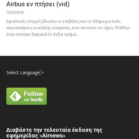
Airbus εν πτήσει (vid)
15/05/2018
Εφιαλτικές στιγμές βίωσαν οι επιβάτες και το πλήρωμα ενός
αεροσκάφους κινεζικής εταιρείας, που πετούσε σε ύψος 10.000 μ.
όταν έσπασε ξαφνικά το δεξιό τμήμα...
Select Language
▼
Διαβάστε την τελευταία έκδοση της
εφημερίδας «Airnews»