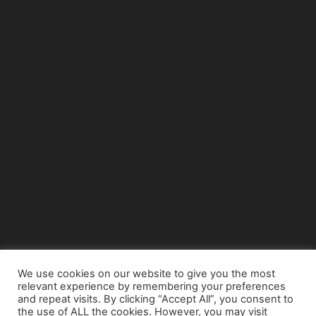
We use cookies on our website to give you the most
relevant experience by remembering your preferences
© Copyright 2015 - www.airnews.gr
and repeat visits. By clicking “Accept All”, you consent to
the use of ALL the cookies. However, you may visit