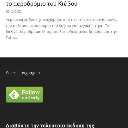
το αεροδρόμιο του Κιέβου
20/12/2023
Αεροσκάφος Boeing αναχώρησε από το εκτός λειτουργίας λόγω
του πολέμου αεροδρόμιο του Κιέβου για τεχνική πτήση. Το
διεθνές αεροδρόμιο Μπορίσπιλ της Ουκρανίας δημοσίευσε την
Τρίτη...
Select Language
▼
Διαβάστε την τελευταία έκδοση της