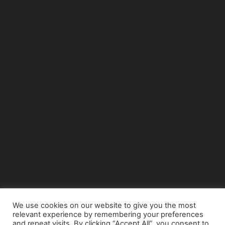
We use cookies on our website to give you the most
relevant experience by remembering your preferences
© Copyright 2015 - www.airnews.gr
and repeat visits. By clicking “Accept All”, you consent to