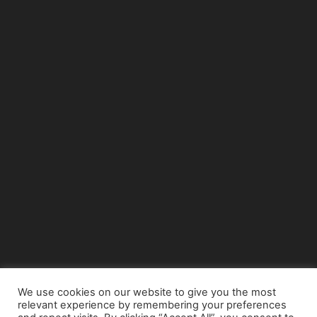
We use cookies on our website to give you the most
relevant experience by remembering your preferences
© Copyright 2015 - www.airnews.gr