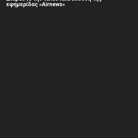
εφημερίδας «Airnews»