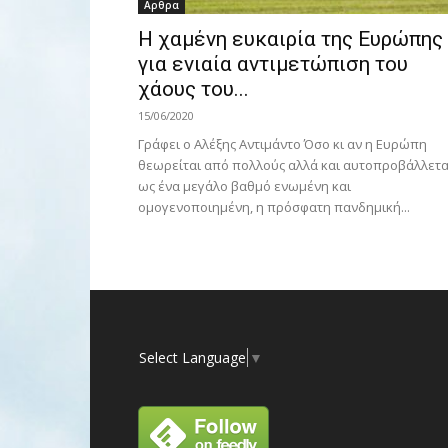
Αρθρα
H χαμένη ευκαιρία της Ευρώπης
για ενιαία αντιμετώπιση του
χάους του...
15/06/2020
Γράφει ο Αλέξης Αντιμάντο Όσο κι αν η Ευρώπη
θεωρείται από πολλούς αλλά και αυτοπροβάλλετα
ως ένα μεγάλο βαθμό ενωμένη και
ομογενοποιημένη, η πρόσφατη πανδημική...
Select Language
▼