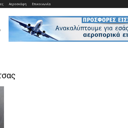
ίες
Αεροσκάφη
Επικοινωνία
τσας