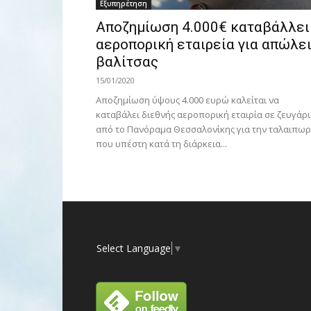
Εξυπηρέτηση
Αποζημίωση 4.000€ καταβάλλει
αεροπορική εταιρεία για απώλε
βαλίτσας
15/01/2020
Αποζημίωση ύψους 4.000 ευρώ καλείται να
καταβάλει διεθνής αεροπορική εταιρία σε ζευγάρι
από το Πανόραμα Θεσσαλονίκης για την ταλαιπωρ
που υπέστη κατά τη διάρκεια...
Select Language
▼