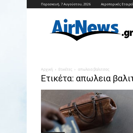
Παρασκευή, 7 Αυγούστου, 2026
Αεροπορικές Εταιρε
Airnews
Αρχική
Ετικέτες
απωλεια βαλιτσας
Ετικέτα: απωλεια βαλι