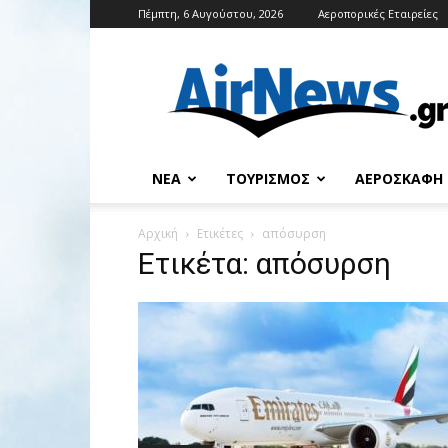
Πέμπτη, 6 Αυγούστου, 2026
Αεροπορικές Εταιρείες
Airnews
ΝΈΑ
ΤΟΥΡΙΣΜΌΣ
ΑΕΡΟΣΚΆΦΗ
Αρχική
Ετικέτες
απόσυρση
Ετικέτα: απόσυρση