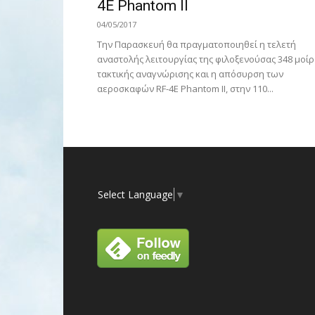
4E Phantom II
04/05/2017
Την Παρασκευή θα πραγματοποιηθεί η τελετή
αναστολής λειτουργίας της φιλοξενούσας 348 μοίρ
τακτικής αναγνώρισης και η απόσυρση των
αεροσκαφών RF-4E Phantom II, στην 110...
Select Language
▼