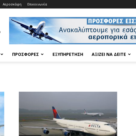
Αεροσκάφη
Επικοινωνία
ΠΡΟΣΦΟΡΈΣ
ΕΞΥΠΗΡΈΤΗΣΗ
ΑΞΊΖΕΙ ΝΑ ΔΕΊΤΕ