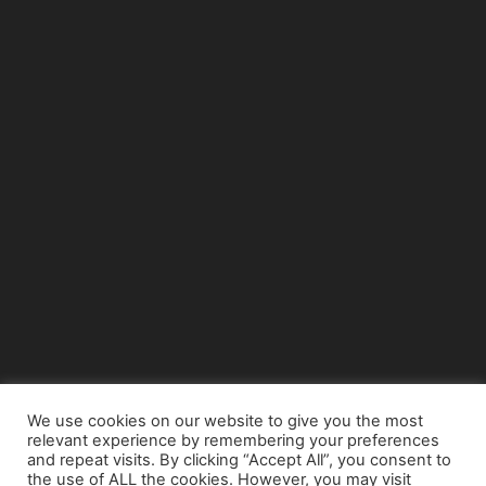
We use cookies on our website to give you the most
relevant experience by remembering your preferences
© Copyright 2015 - www.airnews.gr
and repeat visits. By clicking “Accept All”, you consent to
the use of ALL the cookies. However, you may visit