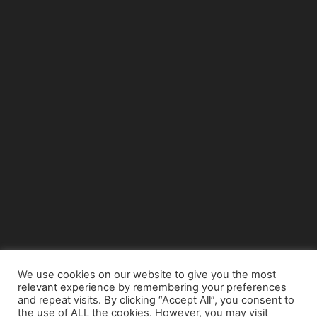
We use cookies on our website to give you the most
relevant experience by remembering your preferences
© Copyright 2015 - www.airnews.gr
and repeat visits. By clicking “Accept All”, you consent to
the use of ALL the cookies. However, you may visit