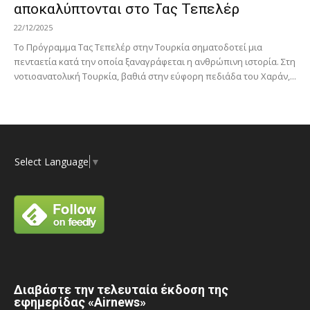
αποκαλύπτονται στο Τας Τεπελέρ
22/12/2025
Το Πρόγραμμα Τας Τεπελέρ στην Τουρκία σηματοδοτεί μια
πενταετία κατά την οποία ξαναγράφεται η ανθρώπινη ιστορία. Στη
νοτιοανατολική Τουρκία, βαθιά στην εύφορη πεδιάδα του Χαράν,...
Select Language
▼
Διαβάστε την τελευταία έκδοση της
εφημερίδας «Airnews»