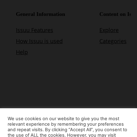
We use cookies on our website to give you the most
relevant experience by remembering your preferences
© Copyright 2015 - www.airnews.gr
and repeat visits. By clicking “Accept All”, you consent to
the use of ALL the cookies. However, you may visit