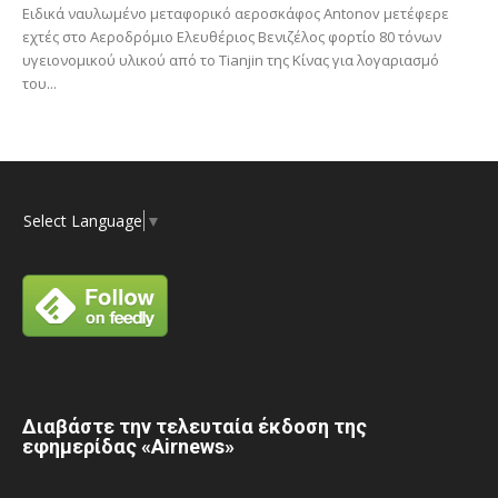
Ειδικά ναυλωμένο μεταφορικό αεροσκάφος Antonov μετέφερε
εχτές στο Αεροδρόμιο Ελευθέριος Βενιζέλος φορτίο 80 τόνων
υγειονομικού υλικού από το Tianjin της Κίνας για λογαριασμό
του...
Select Language
▼
Διαβάστε την τελευταία έκδοση της
εφημερίδας «Airnews»