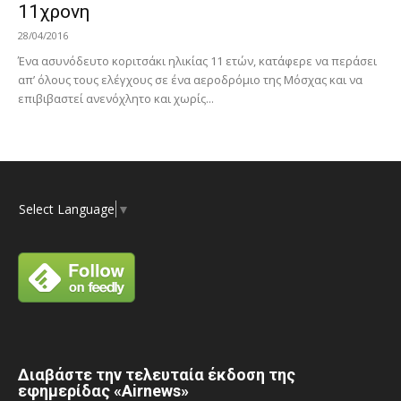
11χρονη
28/04/2016
Ένα ασυνόδευτο κοριτσάκι ηλικίας 11 ετών, κατάφερε να περάσει
απ’ όλους τους ελέγχους σε ένα αεροδρόμιο της Μόσχας και να
επιβιβαστεί ανενόχλητο και χωρίς...
Select Language
▼
Διαβάστε την τελευταία έκδοση της
εφημερίδας «Airnews»