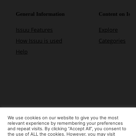
We use cookies on our website to give you the most
relevant experience by remembering your preferences
© Copyright 2015 - www.airnews.gr
and repeat visits. By clicking “Accept All”, you consent to
the use of ALL the cookies. However, you may visit