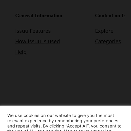
We use cookies on our website to give you the most
relevant experience by remembering your preferences
© Copyright 2015 - www.airnews.gr
and repeat visits. By clicking “Accept All”, you consent to