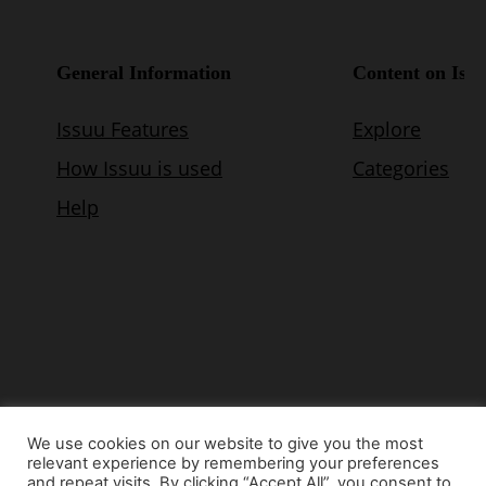
We use cookies on our website to give you the most
relevant experience by remembering your preferences
© Copyright 2015 - www.airnews.gr
and repeat visits. By clicking “Accept All”, you consent to