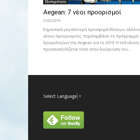
Εξυπηρέτηση
Aegean: 7 νέοι προορισμοί
21/02/2019
Σημαντικά μεγαλύτερη προσφορά θέσεων, αλλά κ
νέους προορισμούς περιλαμβάνει το πρόγραμμα
δρομολογίων της Aegean για το 2019. H επένδυση
προσανατολίζεται τόσο στην διεύρυνση του...
Select Language
▼