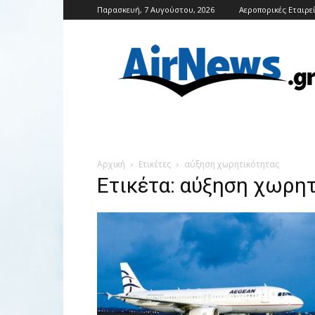
Παρασκευή, 7 Αυγούστου, 2026
Αεροπορικές Εταιρε
Airnews
Αρχική
Ετικέτες
αύξηση χωρητικότητας
Ετικέτα: αύξηση χωρη