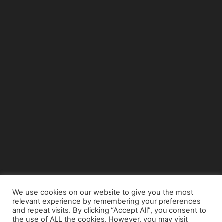
We use cookies on our website to give you the most
relevant experience by remembering your preferences
© Copyright 2015 - www.airnews.gr
and repeat visits. By clicking “Accept All”, you consent to
the use of ALL the cookies. However, you may visit