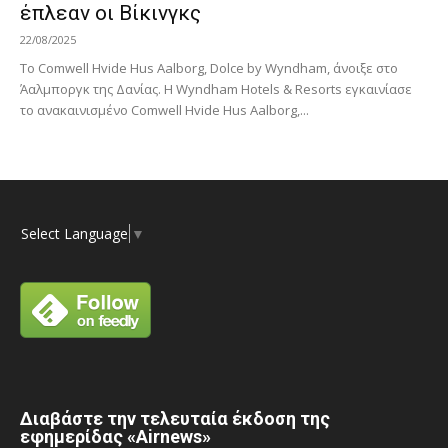
έπλεαν οι Βίκινγκς
22/08/2025
Το Comwell Hvide Hus Aalborg, Dolce by Wyndham, άνοιξε στο
Άαλμποργκ της Δανίας. Η Wyndham Hotels & Resorts εγκαινίασε
το ανακαινισμένο Comwell Hvide Hus Aalborg,...
Select Language
▼
Διαβάστε την τελευταία έκδοση της
εφημερίδας «Airnews»