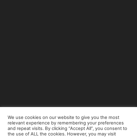
We use cookies on our website to give you the most
relevant experience by remembering your preferences
© Copyright 2015 - www.airnews.gr
and repeat visits. By clicking “Accept All”, you consent to
the use of ALL the cookies. However, you may visit