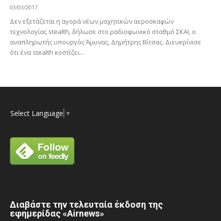
03/03/2017
Δεν εξετάζεται η αγορά νέων μαχητικών αεροσκαφών
τεχνολογίας stealth, δήλωσε στο ραδιοφωνικό σταθμό ΣΚΑΙ, ο
αναπληρωτής υπουργός Άμυνας, Δημήτρης Βίτσας. Διευκρίνισε
ότι ένα stealth κοστίζει...
Select Language
▼
Διαβάστε την τελευταία έκδοση της
εφημερίδας «Airnews»