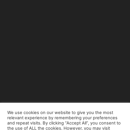
We use cookies on our website to give you the most
relevant experience by remembering your preferences
© Copyright 2015 - www.airnews.gr
and repeat visits. By clicking “Accept All”, you consent to
the use of ALL the cookies. However, you may visit