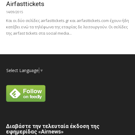
Airfasttickets
14/09/2015
Και οι δύο σελίδες airfasttickets.gr και airfasttickets.com έχουν ήδη
κατέβει ενώ τα τηλέφωνα της εταιρίας δε λειτουργούν. Oι σελίδες
της airfast tickets στα social media...
Select Language
▼
Διαβάστε την τελευταία έκδοση της
εφημερίδας «Airnews»