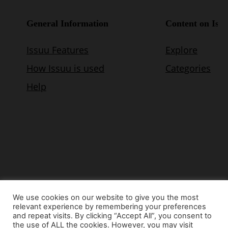
We use cookies on our website to give you the most
relevant experience by remembering your preferences
© Copyright 2015 - www.airnews.gr
and repeat visits. By clicking “Accept All”, you consent to
the use of ALL the cookies. However, you may visit