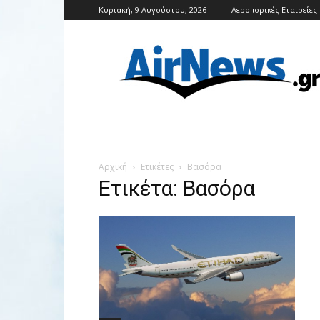
Κυριακή, 9 Αυγούστου, 2026
Αεροπορικές Εταιρείες
Airnews
Αρχική
Ετικέτες
Βασόρα
Ετικέτα: Βασόρα