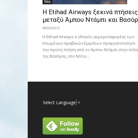
Νέα
Η Etihad Airways ξεκινά πτήσεις
μεταξύ Άμπου Ντάμπι και Βασό
08/06/2012
Η Etihad Airways ο εθνικός αερομεταφορέας των
Ηνωμένων Αραβικών Εμιράτων πραγματοποίησε
την πρώτη πτήση από το Άμπου Ντάμπι στην πόλ
της Βασόρας, στο Νότιο...
Select Language
▼