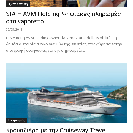
Εξυπηρέτηση
SIA – AVM Holding: Ψηφιακές πληρωμές
στα vaporetto
05/09/2019
Η SIA και η AVM Holding (Azienda Veneziana della Mobilità – η
δημόσια εταιρία συγκοινωνιών της Βενετίας) προχώρησαν στην
υπογραφή συμφωνίας για την δημιουργία...
Τουρισμός
Κρουαζιέρα με την Cruiseway Travel