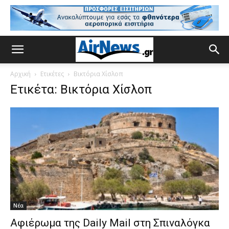
Αρχική
Ετικέτες
Βικτόρια Χίσλοπ
Ετικέτα: Βικτόρια Χίσλοπ
Νέα
Αφιέρωμα της Daily Mail στη Σπιναλόγκα