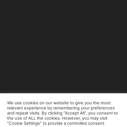
We use cookies on our website to give you the most
relevant experience by remembering your preferences
© Copyright 2015 - www.airnews.gr
and repeat visits. By clicking “Accept All”, you consent to
the use of ALL the cookies. However, you may visit
"Cookie Settings" to provide a controlled consent.