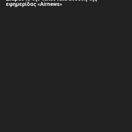
εφημερίδας «Airnews»