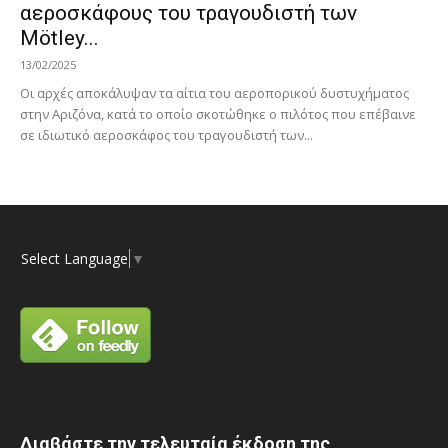
αεροσκάφους του τραγουδιστή των
Mötley...
13/02/2025
Οι αρχές αποκάλυψαν τα αίτια του αεροπορικού δυστυχήματος
στην Αριζόνα, κατά το οποίο σκοτώθηκε o πιλότος που επέβαινε
σε ιδιωτικό αεροσκάφος του τραγουδιστή των...
Select Language
▼
Διαβάστε την τελευταία έκδοση της