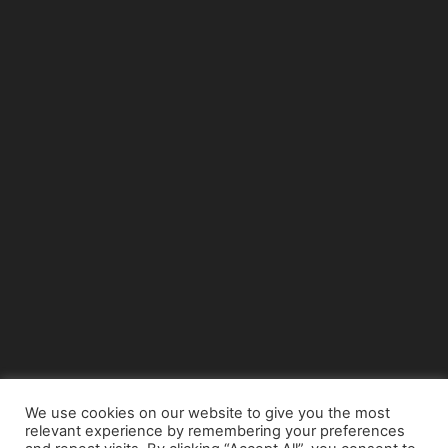
We use cookies on our website to give you the most
relevant experience by remembering your preferences
© Copyright 2015 - www.airnews.gr