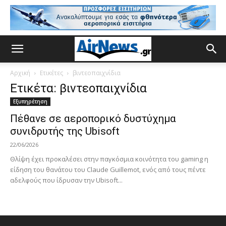
Αρχική
Ετικέτες
βιντεοπαιχνίδια
Ετικέτα: βιντεοπαιχνίδια
Εξυπηρέτηση
Πέθανε σε αεροπορικό δυστύχημα
συνιδρυτής της Ubisoft
22/06/2026
Θλίψη έχει προκαλέσει στην παγκόσμια κοινότητα του gaming η
είδηση του θανάτου του Claude Guillemot, ενός από τους πέντε
αδελφούς που ίδρυσαν την Ubisoft...